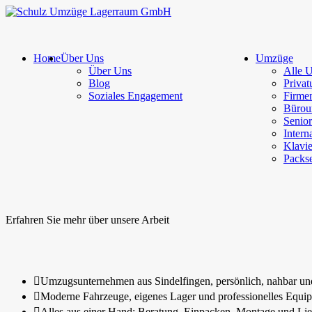
Home
Über Uns
Umzüge
Über Uns
Alle 
Blog
Priva
Soziales Engagement
Firme
Büro
Senio
Intern
Klavie
Packse
Erfahren Sie mehr über unsere Arbeit

Umzugsunternehmen aus Sindelfingen, persönlich, nahbar und

Moderne Fahrzeuge, eigenes Lager und professionelles Equi

Alles aus einer Hand: Beratung, Einpacken, Montage und Li