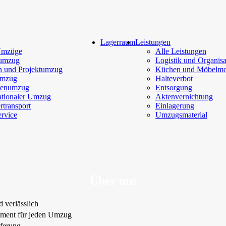
Lagerraum
Leistungen
Umzüge
Alle Leistungen
tumzug
Logistik und Organisa
n und Projektumzug
Küchen und Möbelmo
umzug
Halteverbot
renumzug
Entsorgung
ationaler Umzug
Aktenvernichtung
rtransport
Einlagerung
rvice
Umzugsmaterial
Über uns
 verlässlich
pment für jeden Umzug
eferung