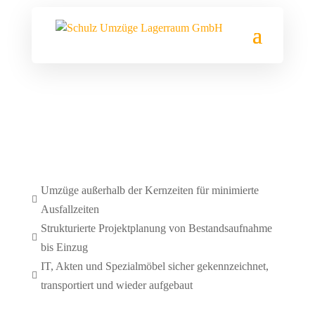
Kleine Agenturen, mittelständische- bis
Großunternehmen
Firmen & Projektumzug
Umzüge außerhalb der Kernzeiten für minimierte

Ausfallzeiten
Strukturierte Projektplanung von Bestandsaufnahme

bis Einzug
IT, Akten und Spezialmöbel sicher gekennzeichnet,

transportiert und wieder aufgebaut